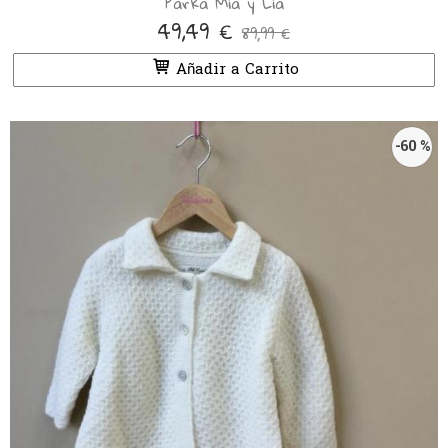
Parka Mía y Lía
49,49 €
89,99 €
Añadir a Carrito
-60 %