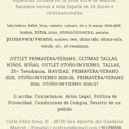
españolas. Situada en la zona norte de Madrid,
hacemos envíos a toda España en 24 horas e
internacionales
bebe
mon-petit-
baby-fashion
blusa
camiseta
conjunto
ele-o
la-ormiga
nina
otono/invierno
nino
bonbon
pantalon
primavera/verano
ultima-talla
teen
ultima talla
sudadera
vestido
z5⭐️
z5⭐️teen&mum
OUTLET PRIMAVERA/VERANO
ÚLTIMAS TALLAS
NIÑOS
NIÑAS
OUTLET OTOÑO/INVIERNO
TALLAS
Z5⭐️ Teen&mum
NAVIDAD
PRIMAVERA/VERANO
2025
OTOÑO/INVIERNO 2025/26
PRIMAVERA/VERANO
2026
OTOÑO/INVIERNO 2026/27
Ir arriba
Contáctanos
Aviso Legal
Política de
Privacidad
Condiciones de Compra
Desistir de un
pedido
Calle Félix Sanz, 21 - 28750 San Agustín del Guadalix
, Madrid - (España) | zoidines@gmail.com |
911290556