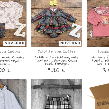
NOVEDAD
NOVEDAD
Eva Castro
Jesusito Eva Castro
Sudade
o, bebé. Camisa
Jesusito Charlestone, niña,
Sudadera fe
oronas rojas y
tartán , volantes. Cuello
fuerte, os
llas...
bebé. Repulgo...
Cuello 
00 €
91,20 €
37