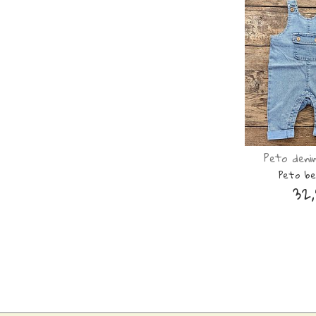
Peto den
Peto be
32,