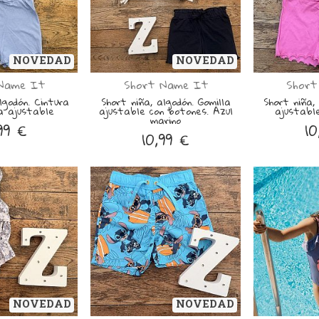
NOVEDAD
NOVEDAD
Name It
Short Name It
Short
lgodón. Cintura
Short niña, algodón. Gomilla
Short niña,
a ajustable
ajustable con botones. Azul
ajustabl
marino
99 €
10
10,99 €
NOVEDAD
NOVEDAD