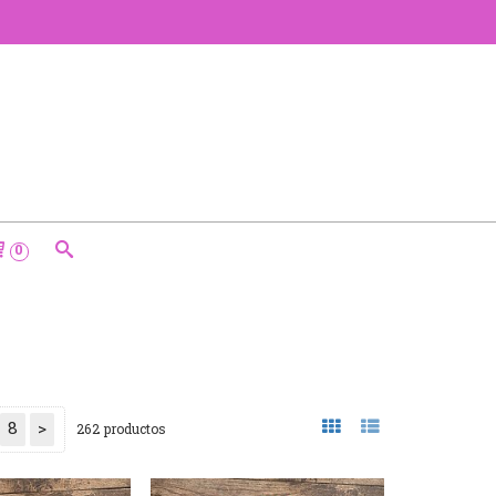
0
8
>
262 productos