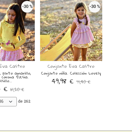
-30 %
-30 %
 Eva Castro
Conjunto Eva Castro
 punto amarillo,
Conjunto niña. Colección Lovely
 corona fucsia.
49,98 €
lsillo...
71,40 €
4 €
61,20 €
de 262