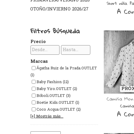
PRIMAVERA/VERANO 2026
Short niña. P
A Con
OTOÑO/INVIERNO 2026/27
Filtros Búsqueda
Precio
Marcas
Ágatha Ruiz de la Prada.OUTLET
(1)
Baby Fashion (12)
PRÓ
Baby Yiro.OUTLET (2)
Bóboli.OUTLET (3)
Camisa Mon 
Boetie Kids.OUTLET (1)
Camisa 
Coco Acqua.OUTLET (2)
A Con
[+] Mostrás más...