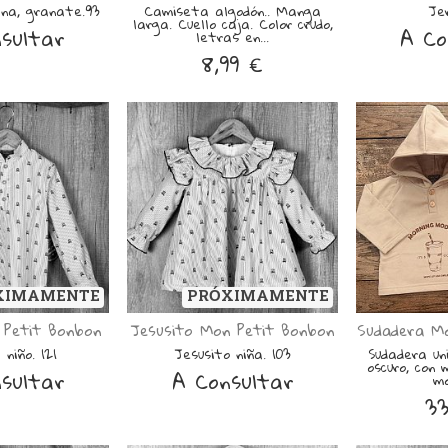
ana, granate.93
Camiseta algodón.. Manga
Je
larga. Cuello caja. Color crudo,
sultar
A Co
letras en...
8,99 €
XIMAMENTE
PRÓXIMAMENTE
Petit Bonbon
Jesusito Mon Petit Bonbon
Sudadera M
niño. 121
Jesusito niña. 103
Sudadera uni
oscuro, con 
sultar
A Consultar
mo
33