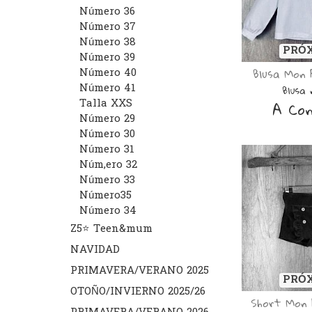
Número 36
Número 37
Número 38
PRÓ
Número 39
Blusa Mon 
Número 40
Número 41
Blusa 
A Con
Talla XXS
Número 29
Número 30
Número 31
Núm,ero 32
Número 33
Número35
Número 34
Z5⭐️ Teen&mum
NAVIDAD
PRIMAVERA/VERANO 2025
PRÓ
OTOÑO/INVIERNO 2025/26
Short Mon 