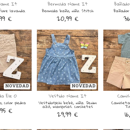
 Name It
Bermuda Name It
Bañado
 flore lavanda.
Bermuda baño, niño. Stitch
Bañador 
99 €
20,99 €
36
NOVEDAD
NOVEDAD
a Ele O
Vestido Name It
Camis
, color piedra
Vestido/pichi bebé, niña. Denim
Camiseta 
azul, mariposas. corchetes
Tu
95 €
29,99 €
16