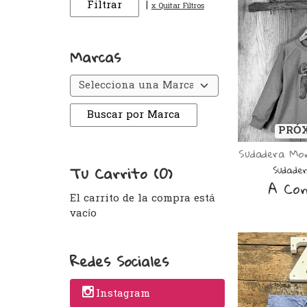
|
x Quitar Filtros
Marcas
PRÓ
Sudadera Mon
Tu Carrito (0)
Sudader
A Con
El carrito de la compra está
vacío
Redes Sociales
Instagram