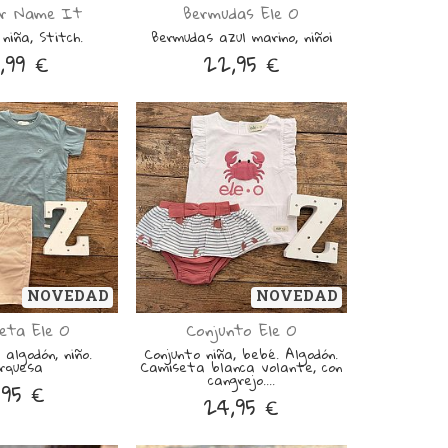
r Name It
Bermudas Ele O
niña, Stitch.
Bermudas azul marino, niñoi
,99 €
22,95 €
NOVEDAD
NOVEDAD
eta Ele O
Conjunto Ele O
algodón, niño.
Conjunto niña, bebé. Algodón.
rquesa
Camiseta blanca volante, con
cangrejo....
,95 €
24,95 €