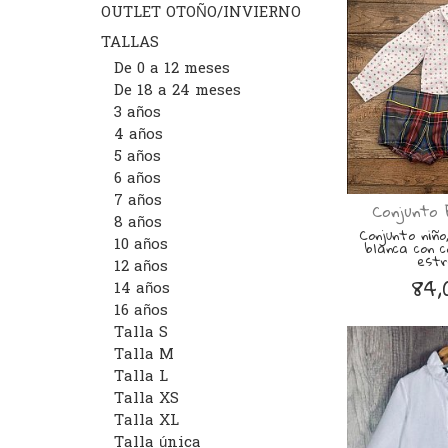
OUTLET OTOÑO/INVIERNO
TALLAS
De 0 a 12 meses
De 18 a 24 meses
3 años
4 años
5 años
6 años
7 años
Conjunto 
8 años
Conjunto niñ
10 años
blanca con c
estre
12 años
84,
14 años
16 años
Talla S
Talla M
Talla L
Talla XS
Talla XL
Talla única