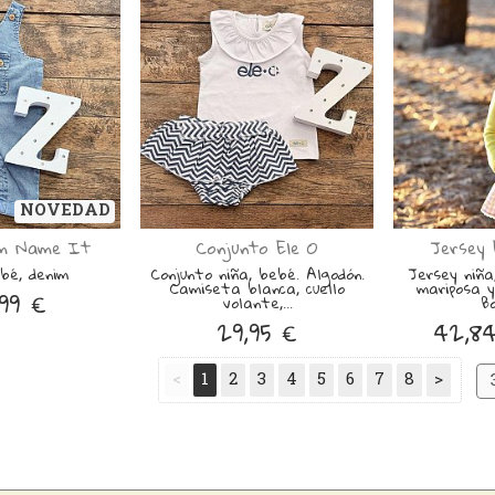
NOVEDAD
im Name It
Conjunto Ele O
Jersey
bé, denim
Conjunto niña, bebé. Algodón.
Jersey niña,
Camiseta blanca, cuello
mariposa y
99 €
volante,...
Bo
29,95 €
42,8
<
1
2
3
4
5
6
7
8
>