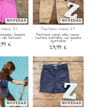
NOVEDAD
NOVEDAD
 Name It
Pantalón Name It
 algodón. Gomilla
Pantalón cargo niño, camel.
e con botones
Cintura elástica, con gomilla
ajustable
,99 €
29,99 €
NOVEDAD
NOVEDAD