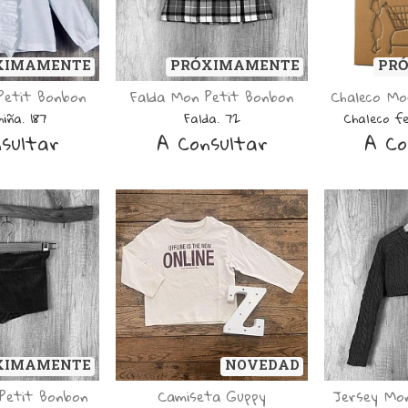
XIMAMENTE
PRÓXIMAMENTE
PR
Petit Bonbon
Falda Mon Petit Bonbon
Chaleco Mo
niña. 187
Falda. 72
Chaleco fe
sultar
A Consultar
A Co
XIMAMENTE
NOVEDAD
Petit Bonbon
Camiseta Guppy
Jersey Mo