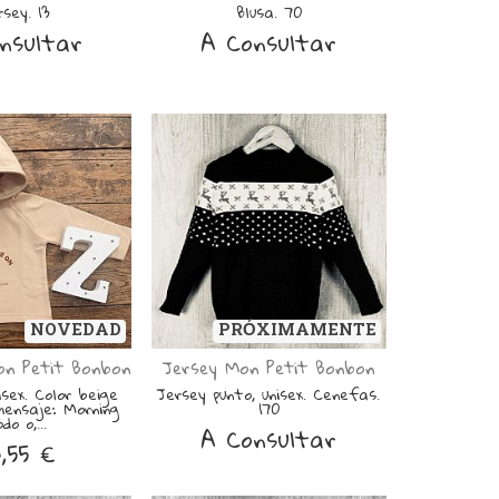
rsey. 13
Blusa. 70
nsultar
A Consultar
NOVEDAD
PRÓXIMAMENTE
on Petit Bonbon
Jersey Mon Petit Bonbon
sex. Color beige
Jersey punto, unisex. Cenefas.
mensaje: Morning
170
do o,...
A Consultar
,55 €