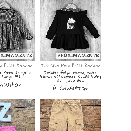
ÓXIMAMENTE
PRÓXIMAMENTE
n Petit Bonbon
Jesusito Mon Petit Bonbon
a. Pata de gallo.
Jesuito felpa. Negro, gato
larga. 146
blanco estampado. Cuello baby
doll pata de...
nsultar
A Consultar