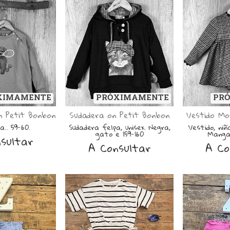
XIMAMENTE
PRÓXIMAMENTE
PR
 Petit Bonbon
Sudadera on Petit Bonbon
Vestido Mo
a.. 59-60.
Sudadera felpa, unisex. Negra,
Vestido, niñ
gato e 159-160
Manga 
sultar
A Consultar
A Co