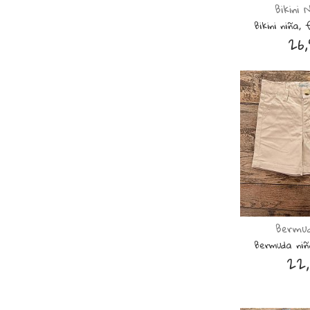
Bikini
Bikini niña,
26,
Bermud
Bermuda niño
22,