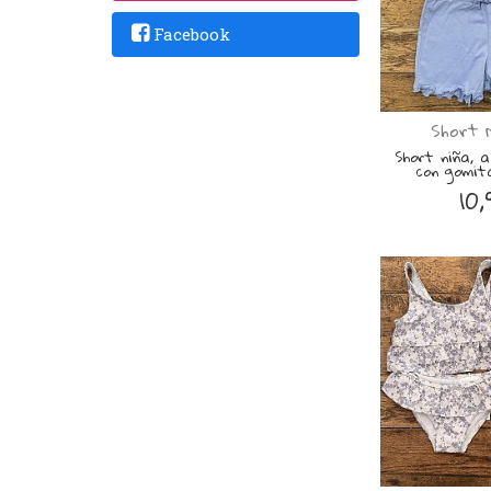
Facebook
Short 
Short niña, a
con gomit
10,