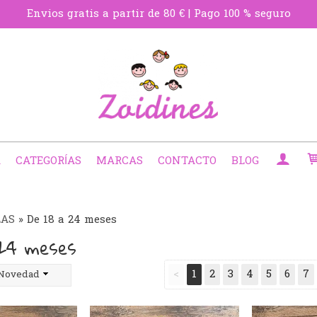
Envios gratis a partir de 80 € | Pago 100 % seguro
A
CATEGORÍAS
MARCAS
CONTACTO
BLOG
LAS
»
De 18 a 24 meses
 24 meses
<
1
2
3
4
5
6
7
Novedad