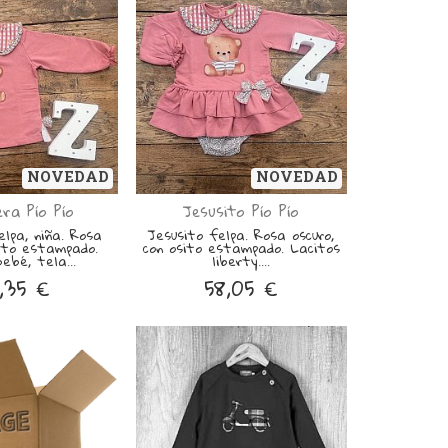
NOVEDAD
NOVEDAD
ra Pío Pío
Jesusito Pío Pío
lpa, niña. Rosa
Jesusito felpa. Rosa oscuro,
ito estampado.
con osito estampado. Lacitos
bebé, tela...
liberty....
,35 €
58,05 €