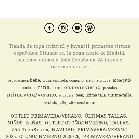
Tienda de ropa infantil y juveniil, primeras firmas
españolas. Situada en la zona norte de Madrid,
hacemos envíos a toda España en 24 horas e
internacionales
bebe
mon-petit-
baby-fashion
blusa
camiseta
conjunto
ele-o
la-ormiga
nina
otono/invierno
nino
bonbon
pantalon
primavera/verano
ultima-talla
teen
ultima talla
sudadera
vestido
z5⭐️
z5⭐️teen&mum
OUTLET PRIMAVERA/VERANO
ÚLTIMAS TALLAS
NIÑOS
NIÑAS
OUTLET OTOÑO/INVIERNO
TALLAS
Z5⭐️ Teen&mum
NAVIDAD
PRIMAVERA/VERANO
2025
OTOÑO/INVIERNO 2025/26
PRIMAVERA/VERANO