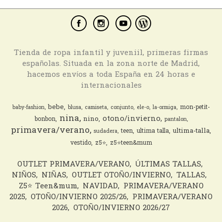
Tienda de ropa infantil y juveniil, primeras firmas
españolas. Situada en la zona norte de Madrid,
hacemos envíos a toda España en 24 horas e
internacionales
bebe
mon-petit-
baby-fashion
blusa
camiseta
conjunto
ele-o
la-ormiga
nina
otono/invierno
nino
bonbon
pantalon
primavera/verano
ultima-talla
teen
ultima talla
sudadera
vestido
z5⭐️
z5⭐️teen&mum
OUTLET PRIMAVERA/VERANO
ÚLTIMAS TALLAS
NIÑOS
NIÑAS
OUTLET OTOÑO/INVIERNO
TALLAS
Z5⭐️ Teen&mum
NAVIDAD
PRIMAVERA/VERANO
2025
OTOÑO/INVIERNO 2025/26
PRIMAVERA/VERANO
2026
OTOÑO/INVIERNO 2026/27