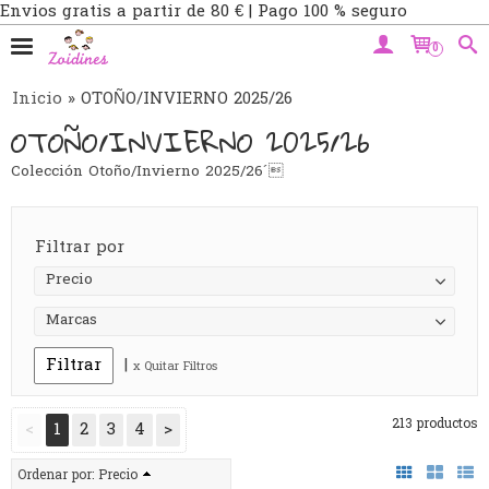
Envios gratis a partir de 80 € | Pago 100 % seguro
0
Inicio
»
OTOÑO/INVIERNO 2025/26
OTOÑO/INVIERNO 2025/26
Colección Otoño/Invierno 2025/26´
Filtrar por
Precio
Marcas
|
x Quitar Filtros
213 productos
<
1
2
3
4
>
Ordenar por:
Precio