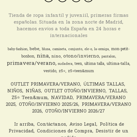
Tienda de ropa infantil y juveniil, primeras firmas
españolas. Situada en la zona norte de Madrid,
hacemos envíos a toda España en 24 horas e
internacionales
bebe
mon-petit-
baby-fashion
blusa
camiseta
conjunto
ele-o
la-ormiga
nina
otono/invierno
nino
bonbon
pantalon
primavera/verano
ultima-talla
teen
ultima talla
sudadera
vestido
z5⭐️
z5⭐️teen&mum
OUTLET PRIMAVERA/VERANO
ÚLTIMAS TALLAS
NIÑOS
NIÑAS
OUTLET OTOÑO/INVIERNO
TALLAS
Z5⭐️ Teen&mum
NAVIDAD
PRIMAVERA/VERANO
2025
OTOÑO/INVIERNO 2025/26
PRIMAVERA/VERANO
2026
OTOÑO/INVIERNO 2026/27
Ir arriba
Contáctanos
Aviso Legal
Política de
Privacidad
Condiciones de Compra
Desistir de un