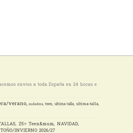
hacemos envíos a toda España en 24 horas e
ra/verano
ultima-talla
teen
ultima talla
sudadera
TALLAS
Z5⭐️ Teen&mum
NAVIDAD
TOÑO/INVIERNO 2026/27