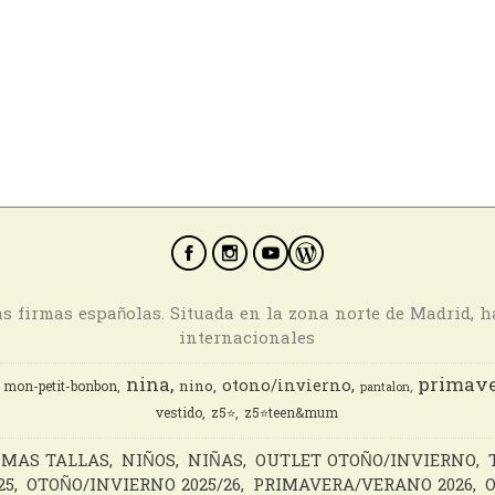
ras firmas españolas. Situada en la zona norte de Madrid, 
internacionales
nina
primave
otono/invierno
nino
mon-petit-bonbon
pantalon
vestido
z5⭐️
z5⭐️teen&mum
IMAS TALLAS
NIÑOS
NIÑAS
OUTLET OTOÑO/INVIERNO
25
OTOÑO/INVIERNO 2025/26
PRIMAVERA/VERANO 2026
O