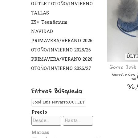
OUTLET OTOÑO/INVIERNO
TALLAS
Z5⭐️ Teen&mum
NAVIDAD
PRIMAVERA/VERANO 2025
OTOÑO/INVIERNO 2025/26
ÚLT
PRIMAVERA/VERANO 2026
Gorro José 
OTOÑO/INVIERNO 2026/27
Gorrito con 
na
32,
Filtros Búsqueda
José Luis Navarro.OUTLET
Precio
Marcas