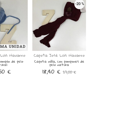
-20 %
IMA UNIDAD
Luis Navarro
Capota José Luis Navarro
pompón de pelo
Capota niña, con pompones de
tural
pelo natura
50 €
18,40 €
23,00 €