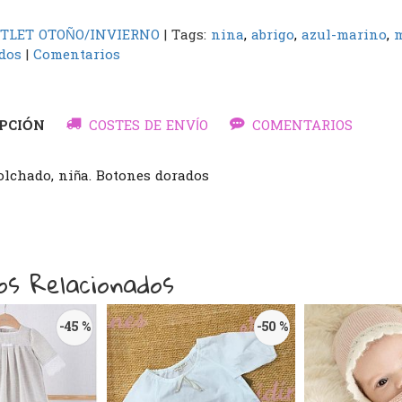
TLET OTOÑO/INVIERNO
|
Tags:
nina
abrigo
azul-marino
m
dos
|
Comentarios
PCIÓN
COSTES DE ENVÍO
COMENTARIOS
olchado, niña. Botones dorados
os Relacionados
-45 %
-50 %