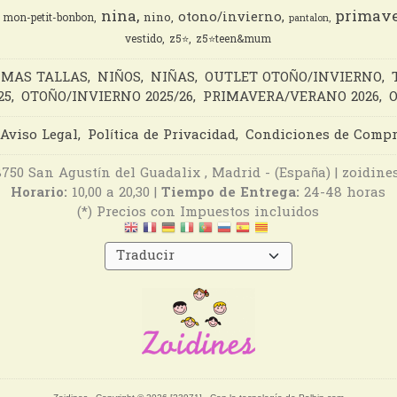
nina
primave
otono/invierno
nino
mon-petit-bonbon
pantalon
vestido
z5⭐️
z5⭐️teen&mum
IMAS TALLAS
NIÑOS
NIÑAS
OUTLET OTOÑO/INVIERNO
25
OTOÑO/INVIERNO 2025/26
PRIMAVERA/VERANO 2026
O
Aviso Legal
Política de Privacidad
Condiciones de Comp
28750 San Agustín del Guadalix , Madrid - (España) | zoidi
Horario:
10,00 a 20,30 |
Tiempo de Entrega:
24-48 horas
(*) Precios con Impuestos incluidos