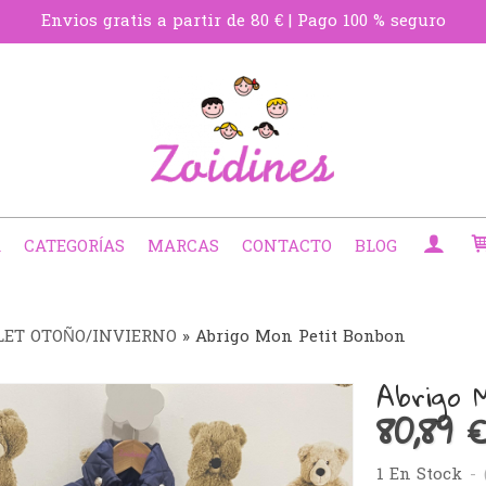
Envios gratis a partir de 80 € | Pago 100 % seguro
A
CATEGORÍAS
MARCAS
CONTACTO
BLOG
LET OTOÑO/INVIERNO
»
Abrigo Mon Petit Bonbon
Abrigo 
80,89 
1 En Stock
-