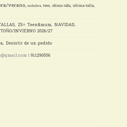
ra/verano
ultima-talla
teen
ultima talla
sudadera
TALLAS
Z5⭐️ Teen&mum
NAVIDAD
TOÑO/INVIERNO 2026/27
ra
Desistir de un pedido
nes@gmail.com |
911290556