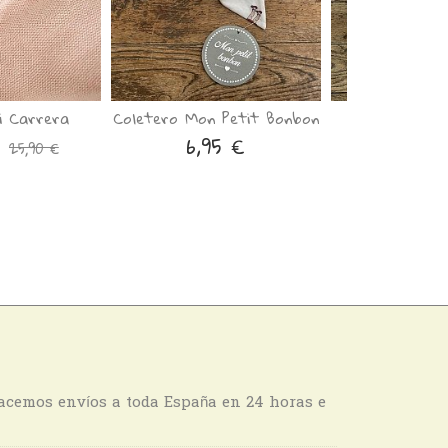
i Carrera
Coletero Mon Petit Bonbon
Coleteros M
Bonb
€
6,95 €
25,90 €
7,65
hacemos envíos a toda España en 24 horas e