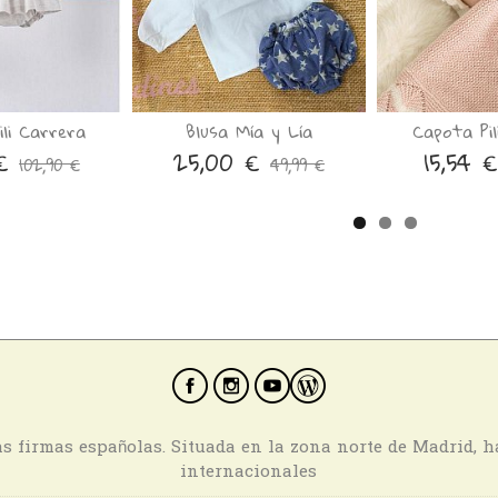
ili Carrera
Blusa Mía y Lía
Capota Pil
 €
25,00 €
15,54 
102,90 €
49,99 €
ras firmas españolas. Situada en la zona norte de Madrid, 
internacionales