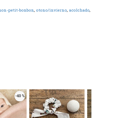
on-petit-bonbon
otono/invierno
acolchado
-40 %