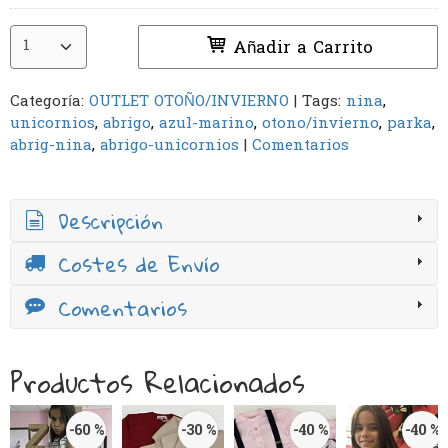
Añadir a Carrito
Categoría:
OUTLET OTOÑO/INVIERNO
|
Tags:
nina
unicornios
abrigo
azul-marino
otono/invierno
parka
abrig-nina
abrigo-unicornios
|
Comentarios
Descripción
Costes de Envío
Comentarios
Productos Relacionados
-60 %
-30 %
-40 %
-40 %