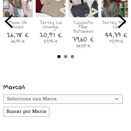
Mono Oh
Jersey La
Conjunto
Jersey Mía y
Soleil
Ormiga
Pilar
Lía
Batanero
26,78 €
20,97 €
44,39 €
39,60 €
66,95 €
29,95 €
73,99 €
66,00 €
Marcas