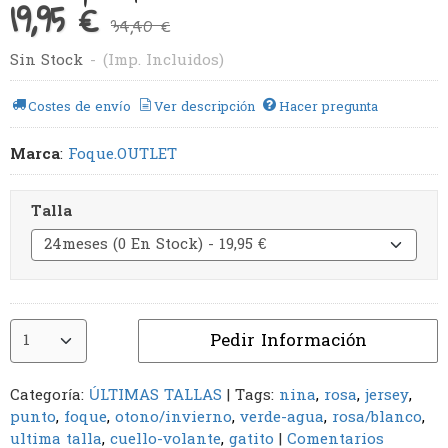
19,95 €
34,40 €
Sin Stock
-
(Imp. Incluidos)
Costes de envío
Ver descripción
Hacer pregunta
Marca
:
Foque.OUTLET
Talla
Pedir Información
Categoría:
ÚLTIMAS TALLAS
|
Tags:
nina
rosa
jersey
punto
foque
otono/invierno
verde-agua
rosa/blanco
ultima talla
cuello-volante
gatito
|
Comentarios