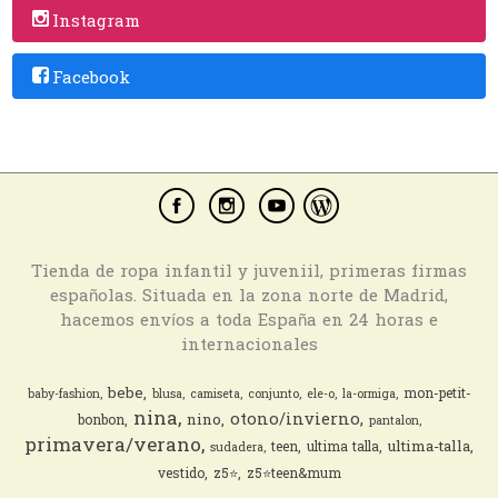
Instagram
Facebook
Tienda de ropa infantil y juveniil, primeras firmas
españolas. Situada en la zona norte de Madrid,
hacemos envíos a toda España en 24 horas e
internacionales
bebe
mon-petit-
baby-fashion
blusa
camiseta
conjunto
ele-o
la-ormiga
nina
otono/invierno
nino
bonbon
pantalon
primavera/verano
ultima-talla
teen
ultima talla
sudadera
vestido
z5⭐️
z5⭐️teen&mum