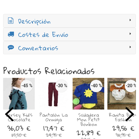
Descripción
Costes de Envío
Comentarios
Productos Relacionados
-45 %
-30 %
-40 %
-20 %
Jersey Kid’s
Pantalón La
Sudadera
Ranita Baby
Chocolate
Ormiga
Mon Petit
Fashion
Bonbon
36,03 €
17,47 €
29,56 €
22,89 €
65,50 €
24,95 €
36,95 €