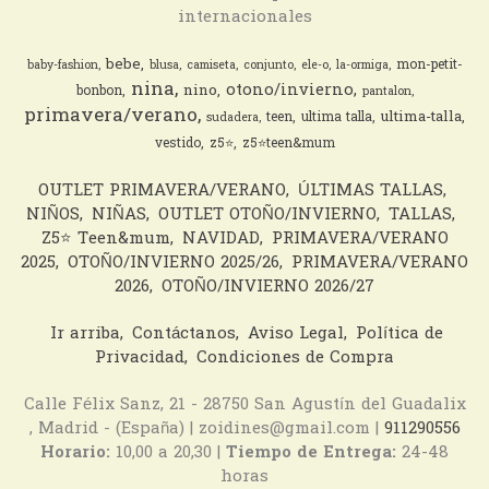
internacionales
bebe
mon-petit-
baby-fashion
blusa
camiseta
conjunto
ele-o
la-ormiga
nina
otono/invierno
nino
bonbon
pantalon
primavera/verano
ultima-talla
teen
ultima talla
sudadera
vestido
z5⭐️
z5⭐️teen&mum
OUTLET PRIMAVERA/VERANO
ÚLTIMAS TALLAS
NIÑOS
NIÑAS
OUTLET OTOÑO/INVIERNO
TALLAS
Z5⭐️ Teen&mum
NAVIDAD
PRIMAVERA/VERANO
2025
OTOÑO/INVIERNO 2025/26
PRIMAVERA/VERANO
2026
OTOÑO/INVIERNO 2026/27
Ir arriba
Contáctanos
Aviso Legal
Política de
Privacidad
Condiciones de Compra
Calle Félix Sanz, 21 - 28750 San Agustín del Guadalix
, Madrid - (España) | zoidines@gmail.com |
911290556
Horario:
10,00 a 20,30 |
Tiempo de Entrega:
24-48
horas