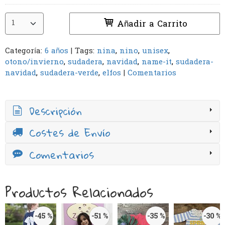
Añadir a Carrito
Categoría:
6 años
|
Tags:
nina
nino
unisex
otono/invierno
sudadera
navidad
name-it
sudadera-
navidad
sudadera-verde
elfos
|
Comentarios
Descripción
Costes de Envío
Comentarios
Productos Relacionados
-45 %
-51 %
-35 %
-30 %