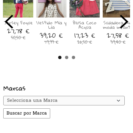
Jersey Foque
Vestido Mía y
Blusa Coco
Sudadera Nini
Lía
Acqua
moda infantil
27,78 €
39,20 €
17,23 €
27,58 €
50,50 €
79,99 €
26,50 €
39,40 €
Marcas