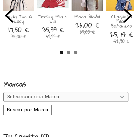
Falda Jim &
Jersey Mía y
Mono Bimbi
Chaqueta
Lucy
Lía
Pilar
26,00 €
Batanero
17,50 €
35,99 €
65,00 €
25,74 €
35,00 €
59,99 €
42,90 €
Marcas
Tu Carrito (0)