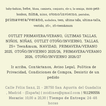
bebe
mon-petit-
baby-fashion
blusa
camiseta
conjunto
ele-o
la-ormiga
nina
otono/invierno
nino
bonbon
pantalon
primavera/verano
ultima-talla
teen
ultima talla
sudadera
vestido
z5⭐️
z5⭐️teen&mum
OUTLET PRIMAVERA/VERANO
ÚLTIMAS TALLAS
NIÑOS
NIÑAS
OUTLET OTOÑO/INVIERNO
TALLAS
Z5⭐️ Teen&mum
NAVIDAD
PRIMAVERA/VERANO
2025
OTOÑO/INVIERNO 2025/26
PRIMAVERA/VERANO
2026
OTOÑO/INVIERNO 2026/27
Ir arriba
Contáctanos
Aviso Legal
Política de
Privacidad
Condiciones de Compra
Desistir de un
pedido
Calle Félix Sanz, 21 - 28750 San Agustín del Guadalix
, Madrid - (España) | zoidines@gmail.com |
911290556
Horario:
10,00 a 20,30 |
Tiempo de Entrega:
24-48
horas