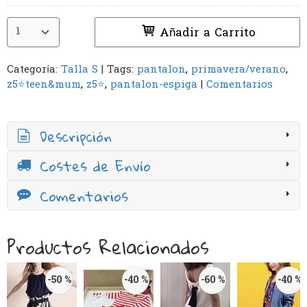
Añadir a Carrito
Categoría:
Talla S
|
Tags:
pantalon
primavera/verano
z5⭐️teen&mum
z5⭐️
pantalon-espiga
|
Comentarios
Descripción
Costes de Envío
Comentarios
Productos Relacionados
-50 %
-40 %
-60 %
-40 %