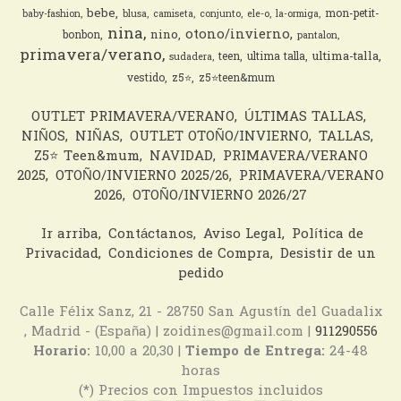
bebe
mon-petit-
baby-fashion
blusa
camiseta
conjunto
ele-o
la-ormiga
nina
otono/invierno
nino
bonbon
pantalon
primavera/verano
ultima-talla
teen
ultima talla
sudadera
vestido
z5⭐️
z5⭐️teen&mum
OUTLET PRIMAVERA/VERANO
ÚLTIMAS TALLAS
NIÑOS
NIÑAS
OUTLET OTOÑO/INVIERNO
TALLAS
Z5⭐️ Teen&mum
NAVIDAD
PRIMAVERA/VERANO
2025
OTOÑO/INVIERNO 2025/26
PRIMAVERA/VERANO
2026
OTOÑO/INVIERNO 2026/27
Ir arriba
Contáctanos
Aviso Legal
Política de
Privacidad
Condiciones de Compra
Desistir de un
pedido
Calle Félix Sanz, 21 - 28750 San Agustín del Guadalix
, Madrid - (España) | zoidines@gmail.com |
911290556
Horario:
10,00 a 20,30 |
Tiempo de Entrega:
24-48
horas
(*) Precios con Impuestos incluidos