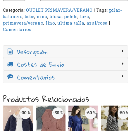
Categoría:
OUTLET PRIMAVERA/VERANO
|
Tags:
pilar-
batanero
bebe
nina
blusa
pelele
lazo
primavera/verano
lino
ultima talla
azul/rosa
|
Comentarios
Descripción
Costes de Envío
Comentarios
Productos Relacionados
-30 %
-50 %
-60 %
-50 %