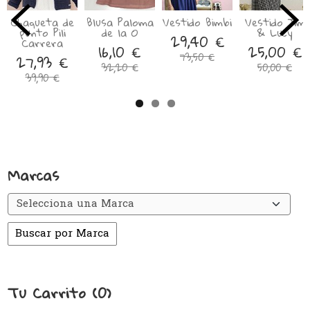
Chaqueta de
Blusa Paloma
Vestido Bimbi
Vestido Jim
punto Pili
de la O
& Lucy
29,40 €
Carrera
16,10 €
25,00 €
73,50 €
27,93 €
32,20 €
50,00 €
39,90 €
Marcas
Tu Carrito (0)