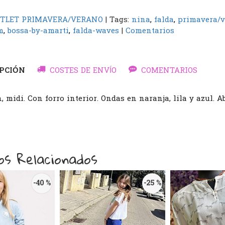
TLET PRIMAVERA/VERANO
|
Tags:
nina
falda
primavera/
m
bossa-by-amarti
falda-waves
|
Comentarios
PCIÓN
COSTES DE ENVÍO
COMENTARIOS
, midi. Con forro interior. Ondas en naranja, lila y azul. A
os Relacionados
-40 %
-25 %