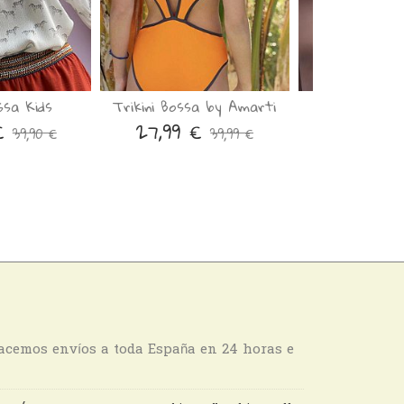
ssa Kids
Trikini Bossa by Amarti
Falda Z5⭐️
 €
27,99 €
25,9
39,90 €
39,99 €
hacemos envíos a toda España en 24 horas e