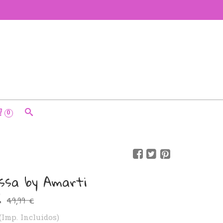
0
ossa by Amarti
49,99 €
(Imp. Incluidos)