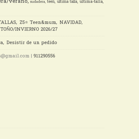
ra/verano
ultima-talla
teen
ultima talla
sudadera
TALLAS
Z5⭐️ Teen&mum
NAVIDAD
TOÑO/INVIERNO 2026/27
ra
Desistir de un pedido
nes@gmail.com |
911290556