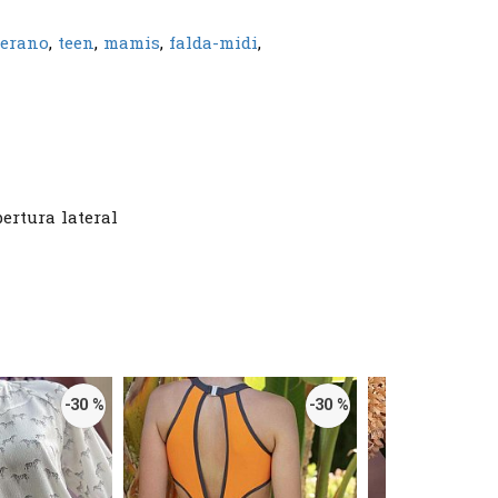
verano
teen
mamis
falda-midi
bertura lateral
-30 %
-30 %