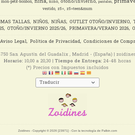
nina
primave
otono/invierno
nino
mon-petit-bonbon
pantalon
vestido
z5⭐️
z5⭐️teen&mum
IMAS TALLAS
NIÑOS
NIÑAS
OUTLET OTOÑO/INVIERNO
25
OTOÑO/INVIERNO 2025/26
PRIMAVERA/VERANO 2026
O
Aviso Legal
Política de Privacidad
Condiciones de Comp
28750 San Agustín del Guadalix , Madrid - (España) | zoidi
Horario:
10,00 a 20,30 |
Tiempo de Entrega:
24-48 horas
(*) Precios con Impuestos incluidos
Zoidines
- Copyright © 2026 [23971] - Con la tecnología de Palbin.com