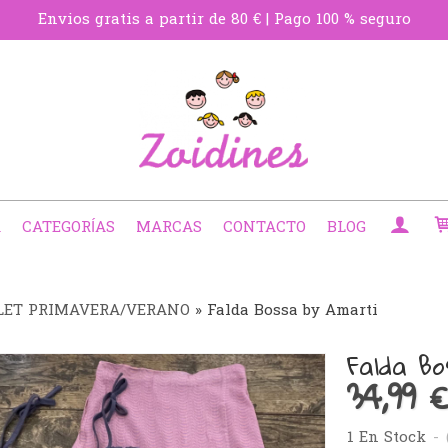
Envios gratis a partir de 80 € | Pago 100 % seguro
A
CATEGORÍAS
MARCAS
CONTACTO
BLOG
LET PRIMAVERA/VERANO
»
Falda Bossa by Amarti
Falda B
34,99 €
1 En Stock
-