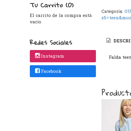
Tu Carrito (0)
Categoría:
OU
El carrito de la compra está
z5⭐️teen&mu
vacío
Redes Sociales
DESCRI
Instagram
Falda teen
Facebook
Product