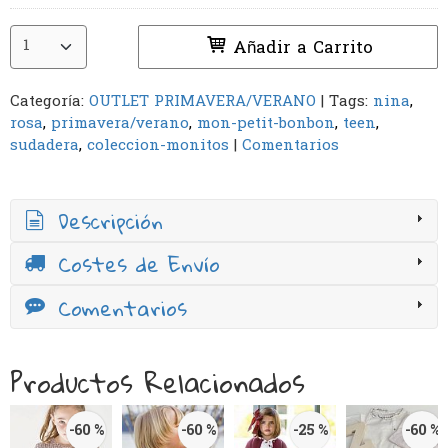
Añadir a Carrito
Categoría:
OUTLET PRIMAVERA/VERANO
|
Tags:
nina
rosa
primavera/verano
mon-petit-bonbon
teen
sudadera
coleccion-monitos
|
Comentarios
Descripción
Costes de Envío
Comentarios
Productos Relacionados
-60 %
-60 %
-25 %
-60 %