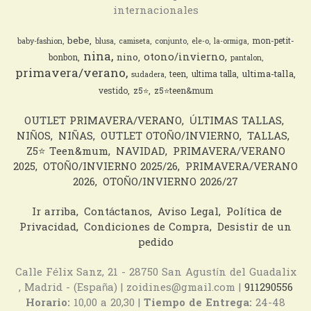
internacionales
bebe
mon-petit-
baby-fashion
blusa
camiseta
conjunto
ele-o
la-ormiga
nina
otono/invierno
nino
bonbon
pantalon
primavera/verano
ultima-talla
teen
ultima talla
sudadera
vestido
z5⭐️
z5⭐️teen&mum
OUTLET PRIMAVERA/VERANO
ÚLTIMAS TALLAS
NIÑOS
NIÑAS
OUTLET OTOÑO/INVIERNO
TALLAS
Z5⭐️ Teen&mum
NAVIDAD
PRIMAVERA/VERANO
2025
OTOÑO/INVIERNO 2025/26
PRIMAVERA/VERANO
2026
OTOÑO/INVIERNO 2026/27
Ir arriba
Contáctanos
Aviso Legal
Política de
Privacidad
Condiciones de Compra
Desistir de un
pedido
Calle Félix Sanz, 21 - 28750 San Agustín del Guadalix
, Madrid - (España) | zoidines@gmail.com |
911290556
Horario:
10,00 a 20,30 |
Tiempo de Entrega:
24-48