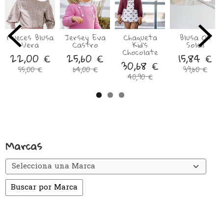
Nueces Blusa
Jersey Eva
Chaqueta
Blusa Oh
Vera
Castro
Kid’s
Soleil
Chocolate
22,00 €
25,60 €
15,84 €
30,68 €
55,00 €
64,00 €
39,60 €
40,90 €
Marcas