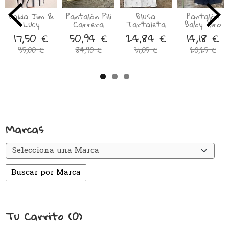
Falda Jim &
Pantalón Pili
Blusa
Pantalón
Lucy
Carrera
Tartaleta
Baby Yiro
17,50 €
50,94 €
24,84 €
14,18 €
35,00 €
84,90 €
31,05 €
20,25 €
Marcas
Tu Carrito (0)