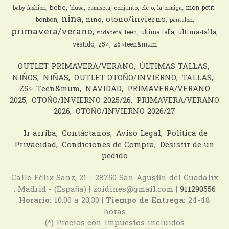
bebe
mon-petit-
baby-fashion
blusa
camiseta
conjunto
ele-o
la-ormiga
nina
otono/invierno
nino
bonbon
pantalon
primavera/verano
ultima-talla
teen
ultima talla
sudadera
vestido
z5⭐️
z5⭐️teen&mum
OUTLET PRIMAVERA/VERANO
ÚLTIMAS TALLAS
NIÑOS
NIÑAS
OUTLET OTOÑO/INVIERNO
TALLAS
Z5⭐️ Teen&mum
NAVIDAD
PRIMAVERA/VERANO
2025
OTOÑO/INVIERNO 2025/26
PRIMAVERA/VERANO
2026
OTOÑO/INVIERNO 2026/27
Ir arriba
Contáctanos
Aviso Legal
Política de
Privacidad
Condiciones de Compra
Desistir de un
pedido
Calle Félix Sanz, 21 - 28750 San Agustín del Guadalix
, Madrid - (España) | zoidines@gmail.com |
911290556
Horario:
10,00 a 20,30 |
Tiempo de Entrega:
24-48
horas
(*) Precios con Impuestos incluidos