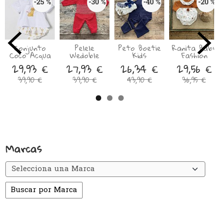
-25 %
-30 %
-40 %
-20 %
Conjunto
Pelele
Peto Boetie
Ranita Baby
Coco Acqua
Wedoble
Kids
Fashion
29,93 €
27,93 €
26,34 €
29,56 €
39,90 €
39,90 €
43,90 €
36,95 €
Marcas