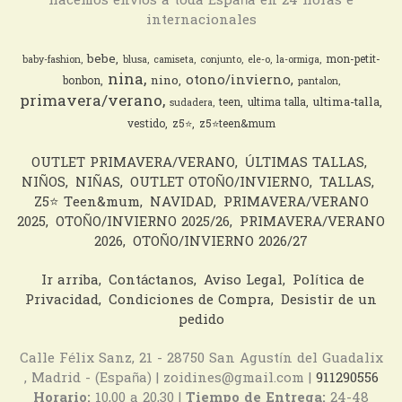
hacemos envíos a toda España en 24 horas e
internacionales
bebe
mon-petit-
baby-fashion
blusa
camiseta
conjunto
ele-o
la-ormiga
nina
otono/invierno
nino
bonbon
pantalon
primavera/verano
ultima-talla
teen
ultima talla
sudadera
vestido
z5⭐️
z5⭐️teen&mum
OUTLET PRIMAVERA/VERANO
ÚLTIMAS TALLAS
NIÑOS
NIÑAS
OUTLET OTOÑO/INVIERNO
TALLAS
Z5⭐️ Teen&mum
NAVIDAD
PRIMAVERA/VERANO
2025
OTOÑO/INVIERNO 2025/26
PRIMAVERA/VERANO
2026
OTOÑO/INVIERNO 2026/27
Ir arriba
Contáctanos
Aviso Legal
Política de
Privacidad
Condiciones de Compra
Desistir de un
pedido
Calle Félix Sanz, 21 - 28750 San Agustín del Guadalix
, Madrid - (España) | zoidines@gmail.com |
911290556
Horario:
10,00 a 20,30 |
Tiempo de Entrega:
24-48