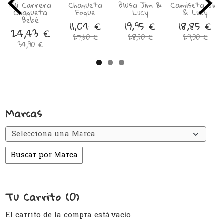
Pili Carrera
Chaqueta
Blusa Jim &
Camiseta Jim
Chaqueta
Foque
Lucy
& Lucy
Bebé
11,04 €
19,95 €
18,85 €
24,43 €
27,60 €
28,50 €
29,00 €
34,90 €
Marcas
Tu Carrito (0)
El carrito de la compra está vacío