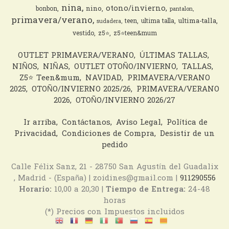
nina
otono/invierno
nino
bonbon
pantalon
primavera/verano
ultima-talla
teen
ultima talla
sudadera
vestido
z5⭐️
z5⭐️teen&mum
OUTLET PRIMAVERA/VERANO
ÚLTIMAS TALLAS
NIÑOS
NIÑAS
OUTLET OTOÑO/INVIERNO
TALLAS
Z5⭐️ Teen&mum
NAVIDAD
PRIMAVERA/VERANO
2025
OTOÑO/INVIERNO 2025/26
PRIMAVERA/VERANO
2026
OTOÑO/INVIERNO 2026/27
Ir arriba
Contáctanos
Aviso Legal
Política de
Privacidad
Condiciones de Compra
Desistir de un
pedido
Calle Félix Sanz, 21 - 28750 San Agustín del Guadalix
, Madrid - (España) | zoidines@gmail.com |
911290556
Horario:
10,00 a 20,30 |
Tiempo de Entrega:
24-48
horas
(*) Precios con Impuestos incluidos