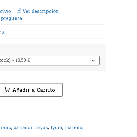
envío
Ver descripción
 pregunta
na
Añadir a Carrito
erano
banador
rayas
lycra
marena