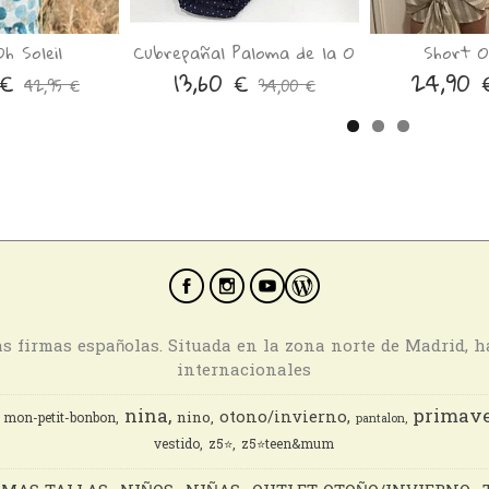
Oh Soleil
Cubrepañal Paloma de la O
Short Oh
 €
13,60 €
24,90
42,95 €
34,00 €
ras firmas españolas. Situada en la zona norte de Madrid, 
internacionales
nina
primave
otono/invierno
nino
mon-petit-bonbon
pantalon
vestido
z5⭐️
z5⭐️teen&mum