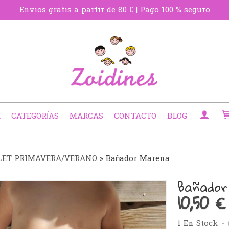
Envios gratis a partir de 80 € | Pago 100 % seguro
A
CATEGORÍAS
MARCAS
CONTACTO
BLOG
LET PRIMAVERA/VERANO
»
Bañador Marena
Bañador
10,50 €
1 En Stock
-