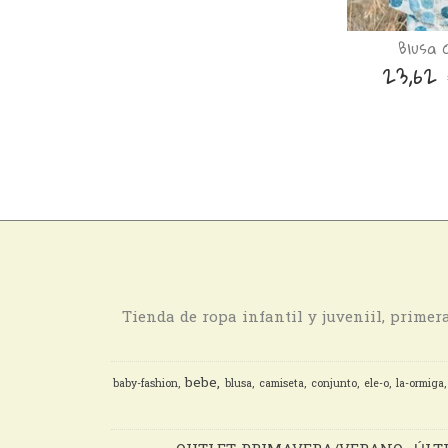
Blusa 
23,62
Tienda de ropa infantil y juveniil, prime
bebe
baby-fashion
blusa
camiseta
conjunto
ele-o
la-ormiga