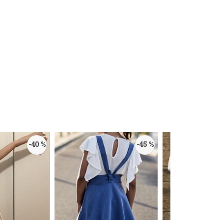
-40 %
-45 %