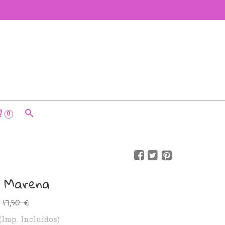
0
 Marena
17,50 €
(Imp. Incluidos)