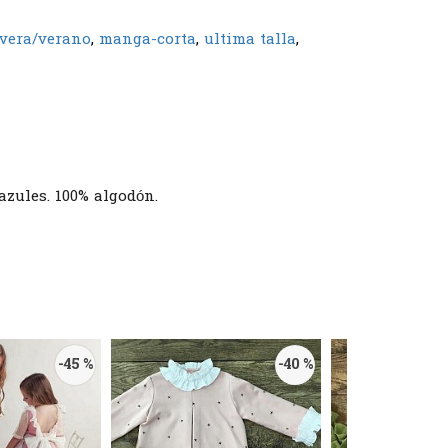
vera/verano
manga-corta
ultima talla
azules. 100% algodón.
-45 %
-40 %