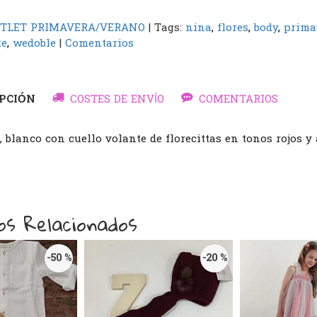
TLET PRIMAVERA/VERANO
|
Tags:
nina
flores
body
prima
te
wedoble
|
Comentarios
PCIÓN
COSTES DE ENVÍO
COMENTARIOS
, blanco con cuello volante de florecittas en tonos rojos y 
os Relacionados
-50 %
-20 %