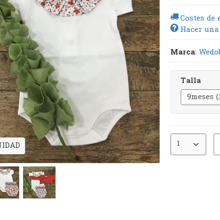
Costes de 
Hacer una
Marca
:
Wedo
Talla
NIDAD