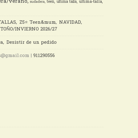
ra/verano
ultima-talla
teen
ultima talla
sudadera
TALLAS
Z5⭐️ Teen&mum
NAVIDAD
TOÑO/INVIERNO 2026/27
ra
Desistir de un pedido
nes@gmail.com |
911290556