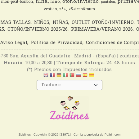
nina
primave
otono/invierno
nino
mon-petit-bonbon
pantalon
vestido
z5⭐️
z5⭐️teen&mum
IMAS TALLAS
NIÑOS
NIÑAS
OUTLET OTOÑO/INVIERNO
25
OTOÑO/INVIERNO 2025/26
PRIMAVERA/VERANO 2026
O
Aviso Legal
Política de Privacidad
Condiciones de Comp
28750 San Agustín del Guadalix , Madrid - (España) | zoidi
Horario:
10,00 a 20,30 |
Tiempo de Entrega:
24-48 horas
(*) Precios con Impuestos incluidos
Zoidines
- Copyright © 2026 [23971] - Con la tecnología de Palbin.com