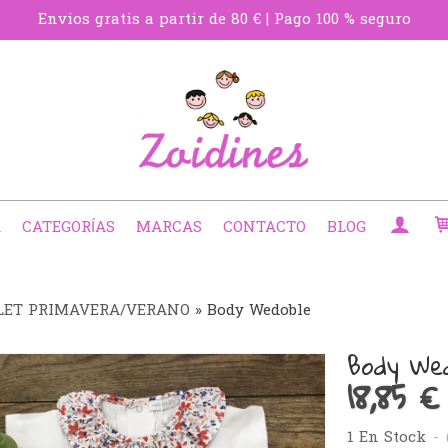
Envios gratis a partir de 80 € | Pago 100 % seguro
A
CATEGORÍAS
MARCAS
CONTACTO
BLOG
LET PRIMAVERA/VERANO
»
Body Wedoble
Body We
18,85 €
1 En Stock
-