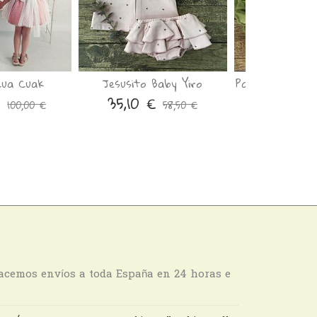
Cua Cuak
Jesusito Baby Yiro
Pantalón Mon 
€
35,10 €
19,98 €
100,00 €
58,50 €
hacemos envíos a toda España en 24 horas e