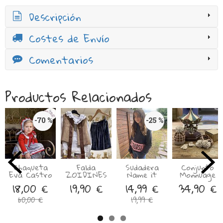
Descripción
Costes de Envío
Comentarios
Productos Relacionados
-70 %
-25 %
Chaqueta
Falda
Sudadera
Conjunto
Eva Castro
ZOIDINES
Name it
Monnuage
18,00 €
19,90 €
14,99 €
34,90 €
60,00 €
19,99 €