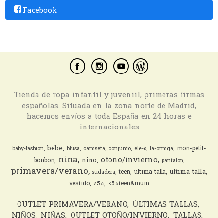
Facebook
Tienda de ropa infantil y juveniil, primeras firmas
españolas. Situada en la zona norte de Madrid,
hacemos envíos a toda España en 24 horas e
internacionales
bebe
mon-petit-
baby-fashion
blusa
camiseta
conjunto
ele-o
la-ormiga
nina
otono/invierno
nino
bonbon
pantalon
primavera/verano
ultima-talla
teen
ultima talla
sudadera
vestido
z5⭐️
z5⭐️teen&mum
OUTLET PRIMAVERA/VERANO
ÚLTIMAS TALLAS
NIÑOS
NIÑAS
OUTLET OTOÑO/INVIERNO
TALLAS