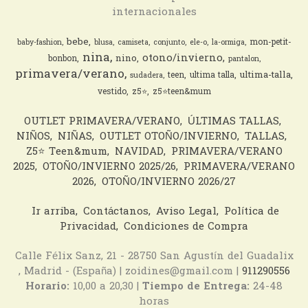
internacionales
bebe
mon-petit-
baby-fashion
blusa
camiseta
conjunto
ele-o
la-ormiga
nina
otono/invierno
nino
bonbon
pantalon
primavera/verano
ultima-talla
teen
ultima talla
sudadera
vestido
z5⭐️
z5⭐️teen&mum
OUTLET PRIMAVERA/VERANO
ÚLTIMAS TALLAS
NIÑOS
NIÑAS
OUTLET OTOÑO/INVIERNO
TALLAS
Z5⭐️ Teen&mum
NAVIDAD
PRIMAVERA/VERANO
2025
OTOÑO/INVIERNO 2025/26
PRIMAVERA/VERANO
2026
OTOÑO/INVIERNO 2026/27
Ir arriba
Contáctanos
Aviso Legal
Política de
Privacidad
Condiciones de Compra
Calle Félix Sanz, 21 - 28750 San Agustín del Guadalix
, Madrid - (España) | zoidines@gmail.com |
911290556
Horario:
10,00 a 20,30 |
Tiempo de Entrega:
24-48
horas