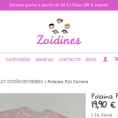
Envios gratis a partir de 80 € | Pago 100 % seguro
A
CATEGORÍAS
MARCAS
CONTACTO
BLOG
LET OTOÑO/INVIERNO
»
Polaina Pili Carrera
Polaina 
19,90 €
1 En Stock
-