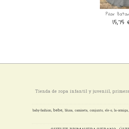
Pilar Bata
15,75
Tienda de ropa infantil y juveniil, prime
bebe
baby-fashion
blusa
camiseta
conjunto
ele-o
la-ormiga