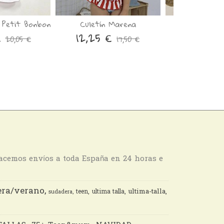
Petit Bonbon
Culetín Marena
Falda Bos
€
12,25 €
27,93 
20,05 €
17,50 €
hacemos envíos a toda España en 24 horas e
ra/verano
ultima-talla
teen
ultima talla
sudadera