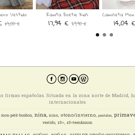
nero Vestido
Ranita Boetie Kids
Camiseta Mon 
 €
17,94 €
14,04 
63,00 €
29,90 €
ras firmas españolas. Situada en la zona norte de Madrid, 
internacionales
nina
primave
otono/invierno
nino
mon-petit-bonbon
pantalon
vestido
z5⭐️
z5⭐️teen&mum