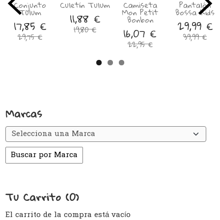
Conjunto
Culetín Tulum
Camiseta
Pantalón
Tulum
Mon Petit
Bossa Kids
11,88 €
Bonbon
17,85 €
29,99 €
19,80 €
16,07 €
29,75 €
39,99 €
22,95 €
Marcas
Tu Carrito (0)
El carrito de la compra está vacío