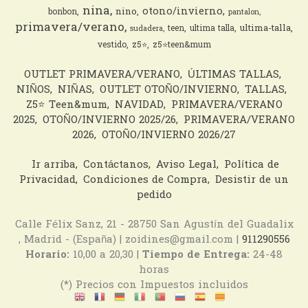
nina
otono/invierno
nino
bonbon
pantalon
primavera/verano
ultima-talla
teen
ultima talla
sudadera
vestido
z5⭐️
z5⭐️teen&mum
OUTLET PRIMAVERA/VERANO
ÚLTIMAS TALLAS
NIÑOS
NIÑAS
OUTLET OTOÑO/INVIERNO
TALLAS
Z5⭐️ Teen&mum
NAVIDAD
PRIMAVERA/VERANO
2025
OTOÑO/INVIERNO 2025/26
PRIMAVERA/VERANO
2026
OTOÑO/INVIERNO 2026/27
Ir arriba
Contáctanos
Aviso Legal
Política de
Privacidad
Condiciones de Compra
Desistir de un
pedido
Calle Félix Sanz, 21 - 28750 San Agustín del Guadalix
, Madrid - (España) | zoidines@gmail.com |
911290556
Horario:
10,00 a 20,30 |
Tiempo de Entrega:
24-48
horas
(*) Precios con Impuestos incluidos