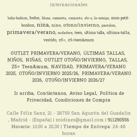
internacionales
bebe
mon-petit-
baby-fashion
blusa
camiseta
conjunto
ele-o
la-ormiga
nina
otono/invierno
nino
bonbon
pantalon
primavera/verano
ultima-talla
teen
ultima talla
sudadera
vestido
z5⭐️
z5⭐️teen&mum
OUTLET PRIMAVERA/VERANO
ÚLTIMAS TALLAS
NIÑOS
NIÑAS
OUTLET OTOÑO/INVIERNO
TALLAS
Z5⭐️ Teen&mum
NAVIDAD
PRIMAVERA/VERANO
2025
OTOÑO/INVIERNO 2025/26
PRIMAVERA/VERANO
2026
OTOÑO/INVIERNO 2026/27
Ir arriba
Contáctanos
Aviso Legal
Política de
Privacidad
Condiciones de Compra
Calle Félix Sanz, 21 - 28750 San Agustín del Guadalix
, Madrid - (España) | zoidines@gmail.com |
911290556
Horario:
10,00 a 20,30 |
Tiempo de Entrega:
24-48
horas