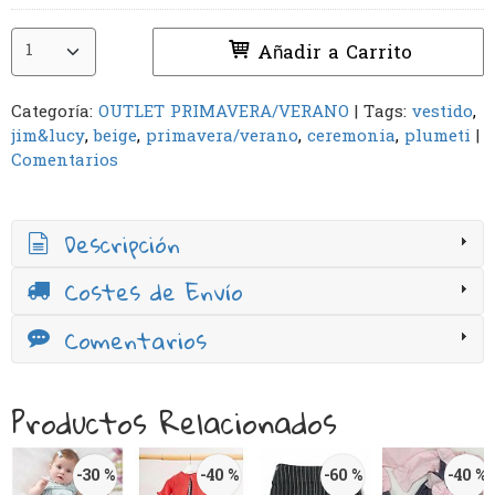
Añadir a Carrito
Categoría:
OUTLET PRIMAVERA/VERANO
|
Tags:
vestido
jim&lucy
beige
primavera/verano
ceremonia
plumeti
|
Comentarios
Descripción
Costes de Envío
Comentarios
Productos Relacionados
-30 %
-40 %
-60 %
-40 %