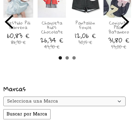
Vestido Pili
Chaqueta
Pantalón
Conjunto
Carrera
Kid’s
Foque
Pilar
Chocolate
Batanero
60,83 €
12,06 €
26,34 €
31,80 €
86,90 €
30,15 €
43,90 €
53,00 €
Marcas