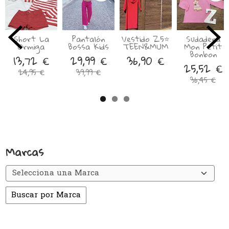
Short La
Pantalón
Vestido Z5⭐️
Sudadera
Ormiga
Bossa Kids
TEEN&MUM
Mon Petit
Bonbon
13,72 €
29,99 €
36,90 €
25,52 €
24,95 €
39,99 €
36,45 €
Marcas