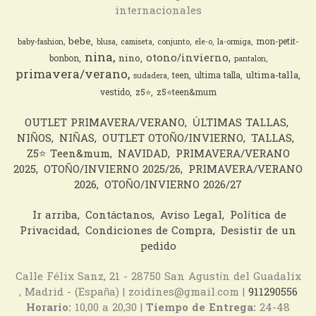
internacionales
bebe
mon-petit-
baby-fashion
blusa
camiseta
conjunto
ele-o
la-ormiga
nina
otono/invierno
nino
bonbon
pantalon
primavera/verano
ultima-talla
teen
ultima talla
sudadera
vestido
z5⭐️
z5⭐️teen&mum
OUTLET PRIMAVERA/VERANO
ÚLTIMAS TALLAS
NIÑOS
NIÑAS
OUTLET OTOÑO/INVIERNO
TALLAS
Z5⭐️ Teen&mum
NAVIDAD
PRIMAVERA/VERANO
2025
OTOÑO/INVIERNO 2025/26
PRIMAVERA/VERANO
2026
OTOÑO/INVIERNO 2026/27
Ir arriba
Contáctanos
Aviso Legal
Política de
Privacidad
Condiciones de Compra
Desistir de un
pedido
Calle Félix Sanz, 21 - 28750 San Agustín del Guadalix
, Madrid - (España) | zoidines@gmail.com |
911290556
Horario:
10,00 a 20,30 |
Tiempo de Entrega:
24-48