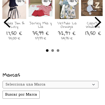
-50 %
-40 %
-40 %
Falda Jim &
Jersey Mía y
Vestido La
Capota
Lucy
Lía
Ormiga
Wedoble
17,50 €
35,99 €
32,97 €
13,50 €
35,00 €
59,99 €
54,95 €
Marcas