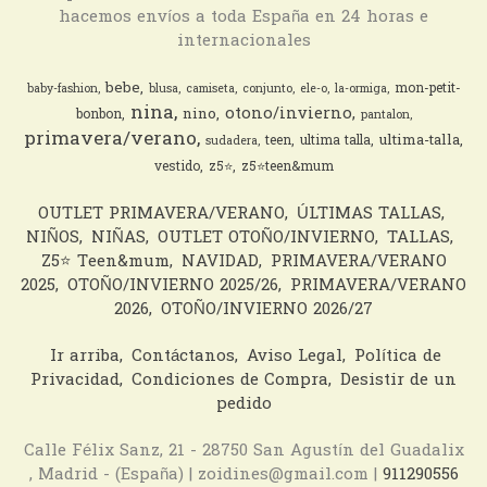
hacemos envíos a toda España en 24 horas e
internacionales
bebe
mon-petit-
baby-fashion
blusa
camiseta
conjunto
ele-o
la-ormiga
nina
otono/invierno
nino
bonbon
pantalon
primavera/verano
ultima-talla
teen
ultima talla
sudadera
vestido
z5⭐️
z5⭐️teen&mum
OUTLET PRIMAVERA/VERANO
ÚLTIMAS TALLAS
NIÑOS
NIÑAS
OUTLET OTOÑO/INVIERNO
TALLAS
Z5⭐️ Teen&mum
NAVIDAD
PRIMAVERA/VERANO
2025
OTOÑO/INVIERNO 2025/26
PRIMAVERA/VERANO
2026
OTOÑO/INVIERNO 2026/27
Ir arriba
Contáctanos
Aviso Legal
Política de
Privacidad
Condiciones de Compra
Desistir de un
pedido
Calle Félix Sanz, 21 - 28750 San Agustín del Guadalix
, Madrid - (España) | zoidines@gmail.com |
911290556